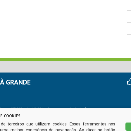
HÃ GRANDE
r das 07:00hs às 13:00hs (exceto nos feriados)
E COOKIES
s de terceiros que utilizam cookies. Essas ferramentas nos
uma melhor experiência de navegação. Ao clicar no botão