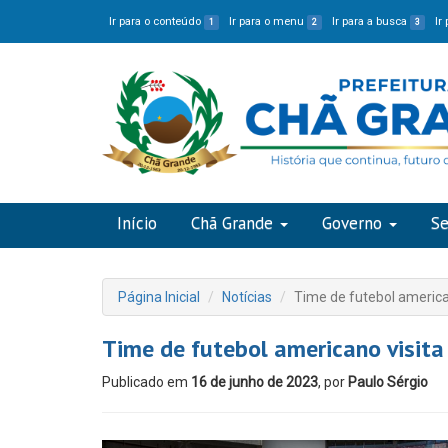
Ir para o conteúdo
Ir para o menu
Ir para a busca
Ir
1
2
3
Início
Chã Grande
Governo
Se
Página Inicial
Notícias
Time de futebol america
Time de futebol americano visita
Publicado em
16 de junho de 2023
, por
Paulo Sérgio