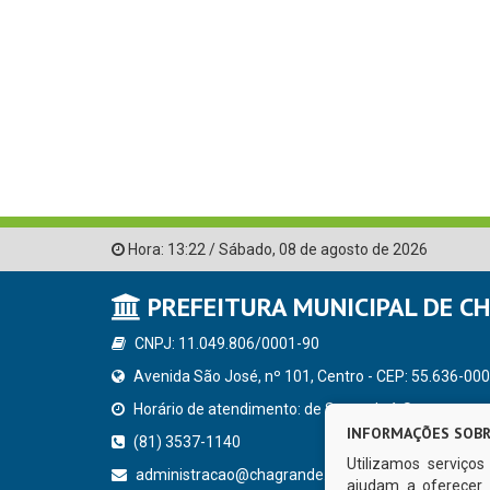
Hora:
13:22
/
Sábado
,
08 de agosto de 2026
PREFEITURA MUNICIPAL DE C
CNPJ: 11.049.806/0001-90
Avenida São José, nº 101, Centro - CEP: 55.636-000
Horário de atendimento: de Segunda à Sexta, a parti
INFORMAÇÕES SOBR
(81) 3537-1140
Utilizamos serviço
administracao@chagrande.pe.gov.br
ajudam a oferecer 