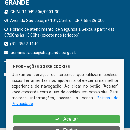
GRANDE
CNPJ: 11.049.806/0001-90
Avenida São José, nº 101, Centro - CEP: 55.636-000
Horário de atendimento: de Segunda à Sexta, a partir das
07:00hs às 13:00hs (exceto nos feriados)
(81) 3537-1140
administracao@chagrande.pe.gov.br
Chã Grande - PE
INFORMAÇÕES SOBRE COOKIES
CURTA NOSSA FAN PAGE
Utilizamos serviços de terceiros que utilizam cookies.
Essas ferramentas nos ajudam a oferecer uma melhor
experiência de navegação. Ao clicar no botão “Aceitar”
você concorda com o uso de cookies em nosso site. Para
maiores informações, acesse a nossa
Política de
Privacidade
.
Aceitar