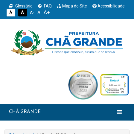
Glossário
FAQ
Mapa do Site
Acessibilidade
A+
A
A
A
A-
CHÃ GRANDE