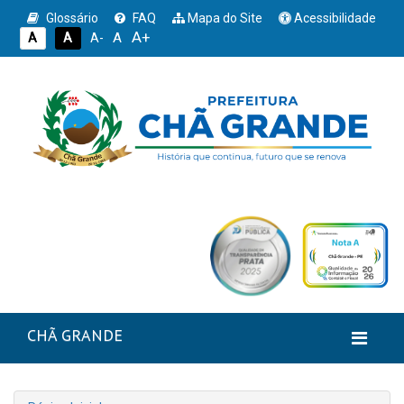
Glossário
FAQ
Mapa do Site
Acessibilidade
A+
A
A
A
A-
CHÃ GRANDE