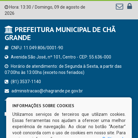
Hora:
13:30
/
Domingo
,
09 de agosto de
2026
PREFEITURA MUNICIPAL DE CHÃ
GRANDE
CNPJ: 11.049.806/0001-90
Avenida São José, nº 101, Centro - CEP: 55.636-000
Horário de atendimento: de Segunda à Sexta, a partir das
07:00hs às 13:00hs (exceto nos feriados)
(81) 3537-1140
administracao@chagrande.pe.gov.br
Chã Grande - PE
INFORMAÇÕES SOBRE COOKIES
CURTA NOSSA FAN PAGE
Utilizamos serviços de terceiros que utilizam cookies.
Essas ferramentas nos ajudam a oferecer uma melhor
experiência de navegação. Ao clicar no botão “Aceitar”
você concorda com o uso de cookies em nosso site. Para