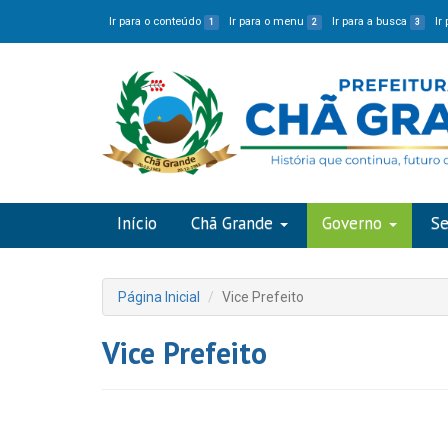
Ir para o conteúdo
Ir para o menu
Ir para a busca
Ir
1
2
3
Início
Chã Grande
Governo
Se
Página Inicial
Vice Prefeito
Vice Prefeito