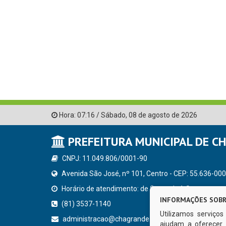
Hora:
07:16
/
Sábado
,
08 de agosto de 2026
PREFEITURA MUNICIPAL DE C
CNPJ: 11.049.806/0001-90
Avenida São José, nº 101, Centro - CEP: 55.636-000
Horário de atendimento: de Segunda à Sexta, a parti
INFORMAÇÕES SOBR
(81) 3537-1140
Utilizamos serviço
administracao@chagrande.pe.gov.br
ajudam a oferecer 