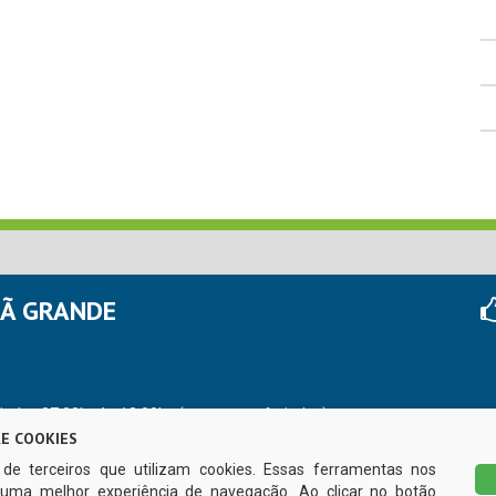
HÃ GRANDE
r das 07:00hs às 13:00hs (exceto nos feriados)
E COOKIES
s de terceiros que utilizam cookies. Essas ferramentas nos
uma melhor experiência de navegação. Ao clicar no botão