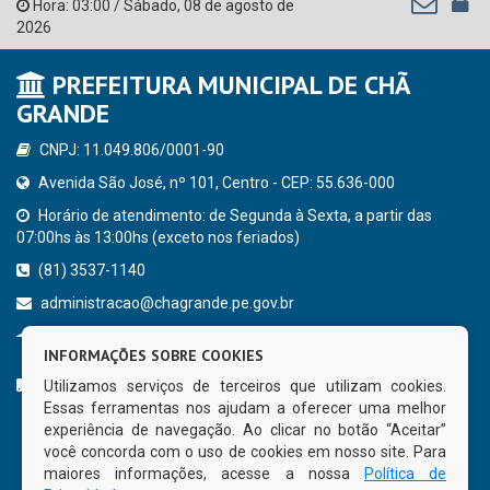
Hora:
03:00
/
Sábado
,
08 de agosto de
2026
PREFEITURA MUNICIPAL DE CHÃ
GRANDE
CNPJ: 11.049.806/0001-90
Avenida São José, nº 101, Centro - CEP: 55.636-000
Horário de atendimento: de Segunda à Sexta, a partir das
07:00hs às 13:00hs (exceto nos feriados)
(81) 3537-1140
administracao@chagrande.pe.gov.br
Chã Grande - PE
INFORMAÇÕES SOBRE COOKIES
CURTA NOSSA FAN PAGE
Utilizamos serviços de terceiros que utilizam cookies.
Essas ferramentas nos ajudam a oferecer uma melhor
experiência de navegação. Ao clicar no botão “Aceitar”
você concorda com o uso de cookies em nosso site. Para
maiores informações, acesse a nossa
Política de