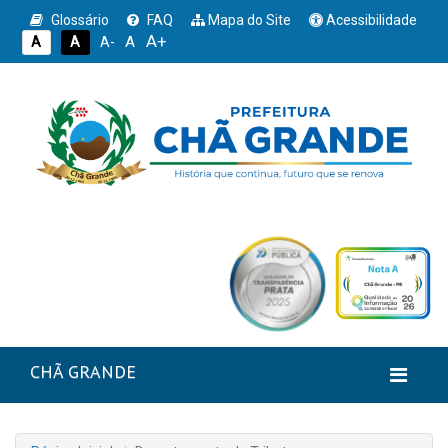
Glossário
FAQ
Mapa do Site
Acessibilidade
A+
A
A
A
A-
CHÃ GRANDE