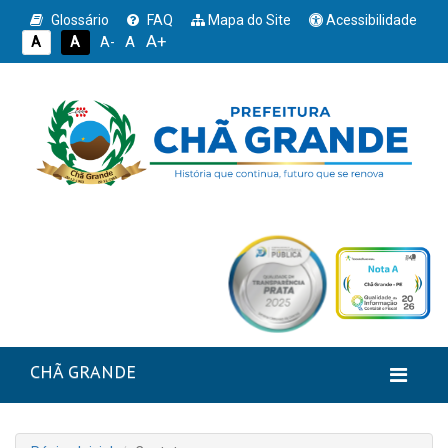
Glossário
FAQ
Mapa do Site
Acessibilidade
A+
A
A
A
A-
CHÃ GRANDE