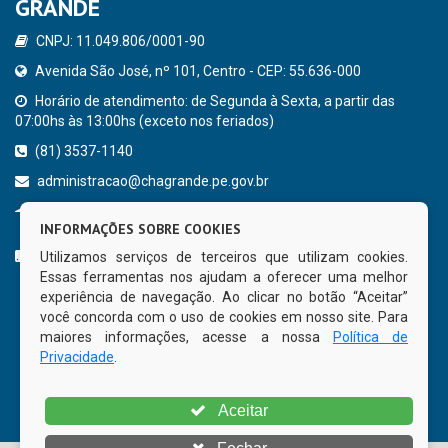
GRANDE
CNPJ: 11.049.806/0001-90
Avenida São José, nº 101, Centro - CEP: 55.636-000
Horário de atendimento: de Segunda à Sexta, a partir das
07:00hs às 13:00hs (exceto nos feriados)
(81) 3537-1140
administracao@chagrande.pe.gov.br
Chã Grande - PE
INFORMAÇÕES SOBRE COOKIES
CURTA NOSSA FAN PAGE
Utilizamos serviços de terceiros que utilizam cookies.
Essas ferramentas nos ajudam a oferecer uma melhor
experiência de navegação. Ao clicar no botão “Aceitar”
você concorda com o uso de cookies em nosso site. Para
maiores informações, acesse a nossa
Política de
Privacidade
.
Aceitar