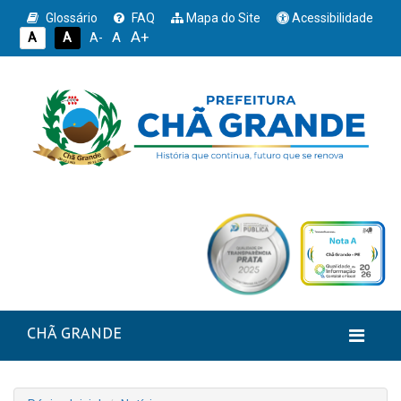
Glossário
FAQ
Mapa do Site
Acessibilidade
A+
A
A
A
A-
CHÃ GRANDE