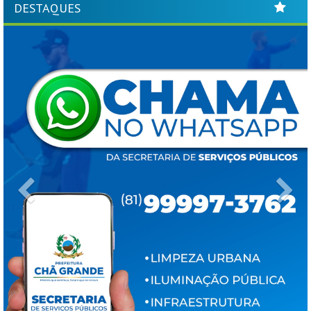
DESTAQUES
Previous
Ne