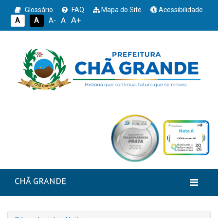
Glossário
FAQ
Mapa do Site
Acessibilidade
A+
A
A
A
A-
CHÃ GRANDE