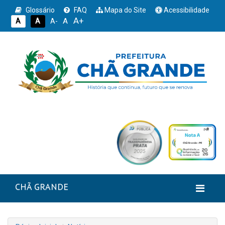
Glossário
FAQ
Mapa do Site
Acessibilidade
A+
A
A
A
A-
CHÃ GRANDE