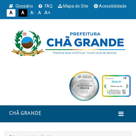
Glossário
FAQ
Mapa do Site
Acessibilidade
A+
A
A
A
A-
CHÃ GRANDE