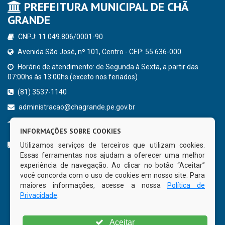
PREFEITURA MUNICIPAL DE CHÃ
GRANDE
CNPJ: 11.049.806/0001-90
Avenida São José, nº 101, Centro - CEP: 55.636-000
Horário de atendimento: de Segunda à Sexta, a partir das
07:00hs às 13:00hs (exceto nos feriados)
(81) 3537-1140
administracao@chagrande.pe.gov.br
Chã Grande - PE
INFORMAÇÕES SOBRE COOKIES
CURTA NOSSA FAN PAGE
Utilizamos serviços de terceiros que utilizam cookies.
Essas ferramentas nos ajudam a oferecer uma melhor
experiência de navegação. Ao clicar no botão “Aceitar”
você concorda com o uso de cookies em nosso site. Para
maiores informações, acesse a nossa
Política de
Privacidade
.
Aceitar