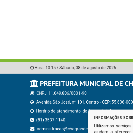
Hora:
10:15
/
Sábado
,
08 de agosto de 2026
PREFEITURA MUNICIPAL DE C
CNPJ: 11.049.806/0001-90
Avenida São José, nº 101, Centro - CEP: 55.636-000
Horário de atendimento: de Segunda à Sexta, a parti
INFORMAÇÕES SOBR
(81) 3537-1140
Utilizamos serviço
administracao@chagrande.pe.gov.br
ajudam a oferecer 