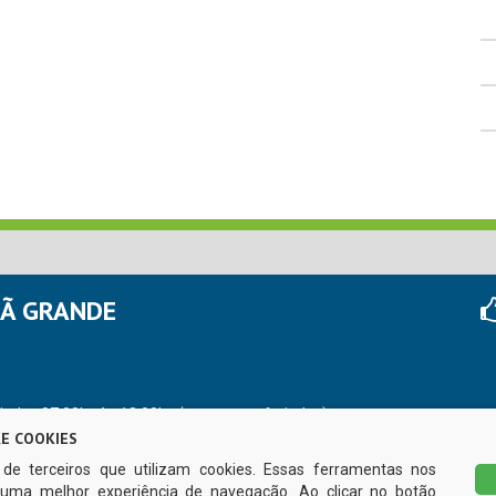
HÃ GRANDE
r das 07:00hs às 13:00hs (exceto nos feriados)
E COOKIES
s de terceiros que utilizam cookies. Essas ferramentas nos
uma melhor experiência de navegação. Ao clicar no botão