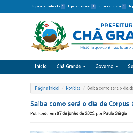
Ir para o conteúdo
Ir para o menu
Ir para a busca
Ir
1
2
3
Início
Chã Grande
Governo
Se
Página Inicial
Notícias
Saiba como será o dia d
Saiba como será o dia de Corpus 
Publicado em
07 de junho de 2023
, por
Paulo Sérgio