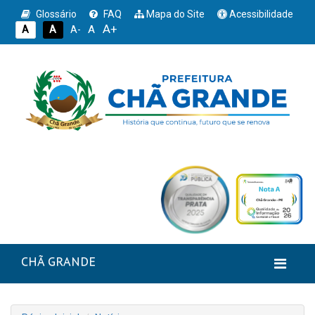
Glossário
FAQ
Mapa do Site
Acessibilidade
A+
A
A
A
A-
CHÃ GRANDE