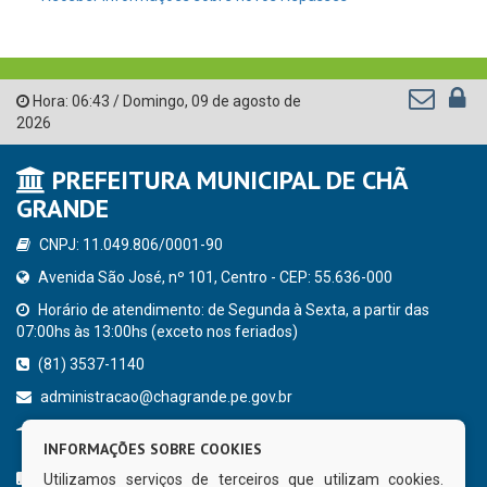
Hora:
06:43
/
Domingo
,
09 de agosto de
2026
PREFEITURA MUNICIPAL DE CHÃ
GRANDE
CNPJ: 11.049.806/0001-90
Avenida São José, nº 101, Centro - CEP: 55.636-000
Horário de atendimento: de Segunda à Sexta, a partir das
07:00hs às 13:00hs (exceto nos feriados)
(81) 3537-1140
administracao@chagrande.pe.gov.br
Chã Grande - PE
INFORMAÇÕES SOBRE COOKIES
CURTA NOSSA FAN PAGE
Utilizamos serviços de terceiros que utilizam cookies.