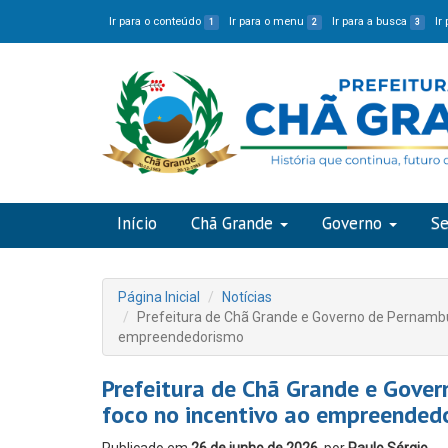
Ir para o conteúdo
Ir para o menu
Ir para a busca
Ir
1
2
3
Início
Chã Grande
Governo
Se
Página Inicial
Notícias
Prefeitura de Chã Grande e Governo de Pernambu
empreendedorismo
Prefeitura de Chã Grande e Gove
foco no incentivo ao empreended