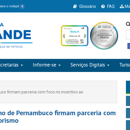
Glossário
FAQ
Ma
 para o rodapé
4
cretarias
Informe-se
Serviços Digitais
Turi
co firmam parceria com foco no incentivo ao
rno de Pernambuco firmam parceria com
orismo