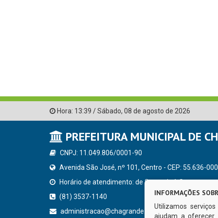
Hora:
13:39
/
Sábado
,
08 de agosto de 2026
PREFEITURA MUNICIPAL DE C
CNPJ: 11.049.806/0001-90
Avenida São José, nº 101, Centro - CEP: 55.636-000
Horário de atendimento: de Segunda à Sexta, a parti
INFORMAÇÕES SOBR
(81) 3537-1140
Utilizamos serviço
administracao@chagrande.pe.gov.br
ajudam a oferecer 