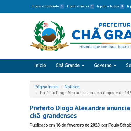
Ir para o conteúdo
Ir para o menu
Ir para a busca
Ir
1
2
3
Início
Chã Grande
Governo
Se
Página Inicial
Notícias
Prefeito Diogo Alexandre anuncia reajuste de 1
Prefeito Diogo Alexandre anuncia
chã-grandenses
Publicado em
16 de fevereiro de 2023
, por
Paulo Sérgi