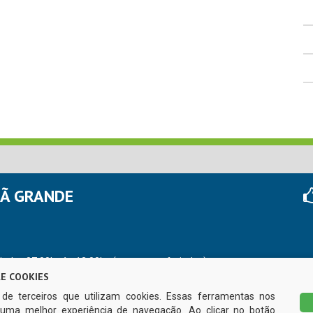
HÃ GRANDE
r das 07:00hs às 13:00hs (exceto nos feriados)
E COOKIES
s de terceiros que utilizam cookies. Essas ferramentas nos
uma melhor experiência de navegação. Ao clicar no botão