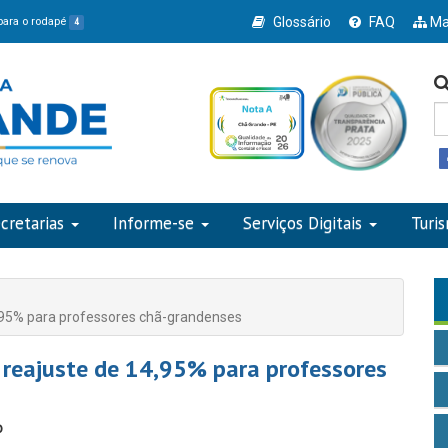
Glossário
FAQ
Ma
 para o rodapé
4
cretarias
Informe-se
Serviços Digitais
Turi
4,95% para professores chã-grandenses
 reajuste de 14,95% para professores
o