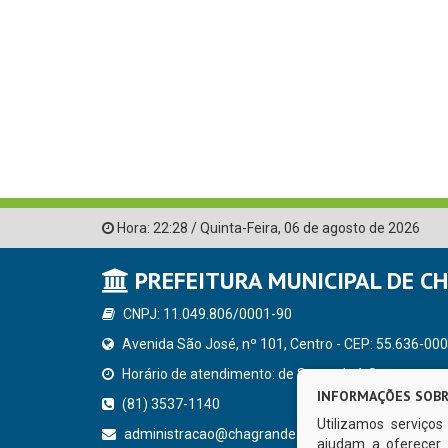
Hora:
22:28
/
Quinta-Feira
,
06 de agosto de 2026
PREFEITURA MUNICIPAL DE C
CNPJ: 11.049.806/0001-90
Avenida São José, nº 101, Centro - CEP: 55.636-000
Horário de atendimento: de Segunda à Sexta, a parti
INFORMAÇÕES SOBR
(81) 3537-1140
Utilizamos serviço
administracao@chagrande.pe.gov.br
ajudam a oferecer 