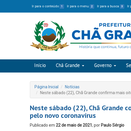
Ir para o conteúdo
Ir para o menu
Ir para a busca
Ir
1
2
3
Início
Chã Grande
Governo
Se
Página Inicial
Notícias
Neste sábado (22), Chã Grande confirma mais oit
Neste sábado (22), Chã Grande co
pelo novo coronavírus
Publicado em
22 de maio de 2021
, por
Paulo Sérgio