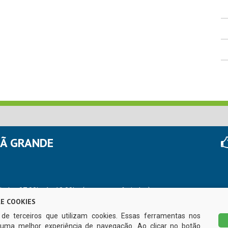
HÃ GRANDE
r das 07:00hs às 13:00hs (exceto nos feriados)
E COOKIES
s de terceiros que utilizam cookies. Essas ferramentas nos
uma melhor experiência de navegação. Ao clicar no botão