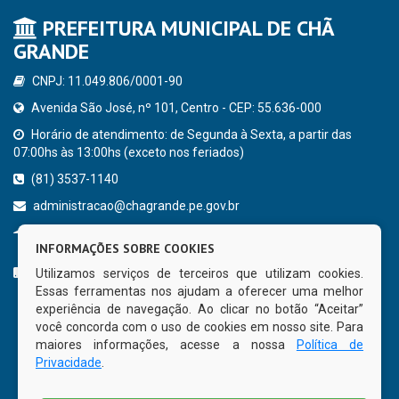
PREFEITURA MUNICIPAL DE CHÃ
GRANDE
CNPJ: 11.049.806/0001-90
Avenida São José, nº 101, Centro - CEP: 55.636-000
Horário de atendimento: de Segunda à Sexta, a partir das
07:00hs às 13:00hs (exceto nos feriados)
(81) 3537-1140
administracao@chagrande.pe.gov.br
Chã Grande - PE
INFORMAÇÕES SOBRE COOKIES
CURTA NOSSA FAN PAGE
Utilizamos serviços de terceiros que utilizam cookies.
Essas ferramentas nos ajudam a oferecer uma melhor
experiência de navegação. Ao clicar no botão “Aceitar”
você concorda com o uso de cookies em nosso site. Para
maiores informações, acesse a nossa
Política de
Privacidade
.