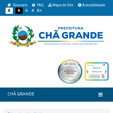
Glossário
FAQ
Mapa do Site
Acessibilidade
A+
A
A
A
A-
CHÃ GRANDE