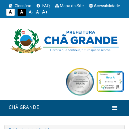
Glossário
FAQ
Mapa do Site
Acessibilidade
A+
A
A
A
A-
CHÃ GRANDE