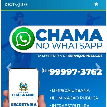
DESTAQUES
Previous
Ne