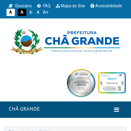
Glossário
FAQ
Mapa do Site
Acessibilidade
A+
A
A
A
A-
CHÃ GRANDE