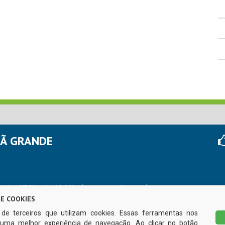
HÃ GRANDE
r das 07:00hs às 13:00hs (exceto nos feriados)
E COOKIES
s de terceiros que utilizam cookies. Essas ferramentas nos
uma melhor experiência de navegação. Ao clicar no botão