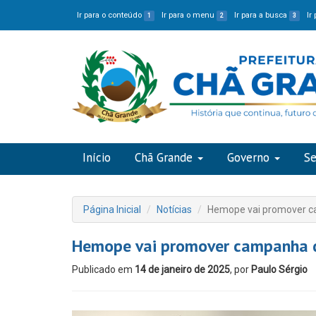
Ir para o conteúdo
Ir para o menu
Ir para a busca
Ir
1
2
3
Início
Chã Grande
Governo
Se
Página Inicial
Notícias
Hemope vai promover c
Hemope vai promover campanha 
Publicado em
14 de janeiro de 2025
, por
Paulo Sérgio