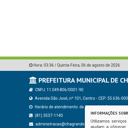
Hora:
03:36
/
Quinta-Feira
,
06 de agosto de 2026
PREFEITURA MUNICIPAL DE C
CNPJ: 11.049.806/0001-90
Avenida São José, nº 101, Centro - CEP: 55.636-000
Horário de atendimento: de Segunda à Sexta, a parti
INFORMAÇÕES SOBR
(81) 3537-1140
Utilizamos serviço
administracao@chagrande.pe.gov.br
ajudam a oferecer 