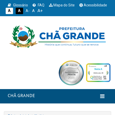
Glossário
FAQ
Mapa do Site
Acessibilidade
A+
A
A
A
A-
CHÃ GRANDE