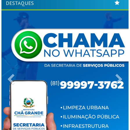
DESTAQUES
Previous
Ne