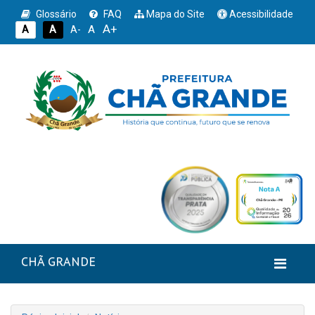
Glossário
FAQ
Mapa do Site
Acessibilidade
A+
A
A
A
A-
CHÃ GRANDE