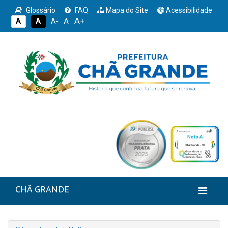
Glossário
FAQ
Mapa do Site
Acessibilidade
A+
A
A
A
A-
CHÃ GRANDE