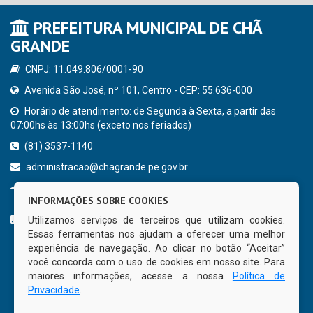
PREFEITURA MUNICIPAL DE CHÃ
GRANDE
CNPJ: 11.049.806/0001-90
Avenida São José, nº 101, Centro - CEP: 55.636-000
Horário de atendimento: de Segunda à Sexta, a partir das
07:00hs às 13:00hs (exceto nos feriados)
(81) 3537-1140
administracao@chagrande.pe.gov.br
Chã Grande - PE
INFORMAÇÕES SOBRE COOKIES
CURTA NOSSA FAN PAGE
Utilizamos serviços de terceiros que utilizam cookies.
Essas ferramentas nos ajudam a oferecer uma melhor
experiência de navegação. Ao clicar no botão “Aceitar”
você concorda com o uso de cookies em nosso site. Para
maiores informações, acesse a nossa
Política de
Privacidade
.