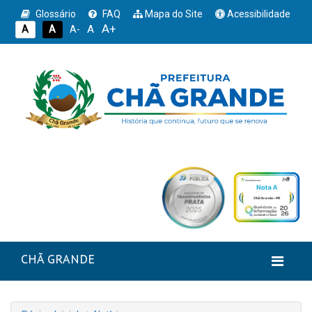
Glossário
FAQ
Mapa do Site
Acessibilidade
A+
A
A
A
A-
CHÃ GRANDE