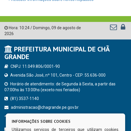
Hora:
10:24
/
Domingo
,
09 de agosto de
2026
PREFEITURA MUNICIPAL DE CHÃ
GRANDE
CNPJ: 11.049.806/0001-90
Avenida São José, nº 101, Centro - CEP: 55.636-000
Horário de atendimento: de Segunda à Sexta, a partir das
07:00hs às 13:00hs (exceto nos feriados)
(81) 3537-1140
administracao@chagrande.pe.gov.br
Chã Grande - PE
INFORMAÇÕES SOBRE COOKIES
CURTA NOSSA FAN PAGE
Utilizamos serviços de terceiros que utilizam cookies.