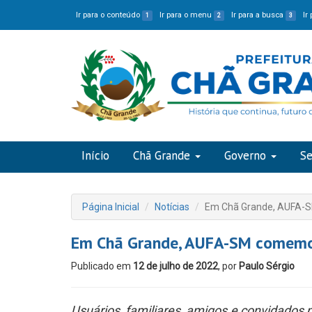
Ir para o conteúdo
Ir para o menu
Ir para a busca
Ir
1
2
3
Início
Chã Grande
Governo
Se
Página Inicial
Notícias
Em Chã Grande, AUFA-SM
Em Chã Grande, AUFA-SM comemor
Publicado em
12 de julho de 2022
, por
Paulo Sérgio
Usuários, familiares, amigos e convidados p