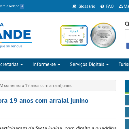
Glossário
FAQ
Ma
 para o rodapé
4
cretarias
Informe-se
Serviços Digitais
Turi
 comemora 19 anos com arraial junino
a 19 anos com arraial junino
articiparam da festa junina, com direito a quadrilha