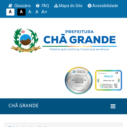
Glossário
FAQ
Mapa do Site
Acessibilidade
A+
A
A
A
A-
CHÃ GRANDE