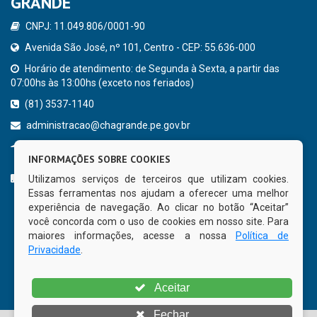
GRANDE
CNPJ: 11.049.806/0001-90
Avenida São José, nº 101, Centro - CEP: 55.636-000
Horário de atendimento: de Segunda à Sexta, a partir das
07:00hs às 13:00hs (exceto nos feriados)
(81) 3537-1140
administracao@chagrande.pe.gov.br
Chã Grande - PE
INFORMAÇÕES SOBRE COOKIES
CURTA NOSSA FAN PAGE
Utilizamos serviços de terceiros que utilizam cookies.
Essas ferramentas nos ajudam a oferecer uma melhor
experiência de navegação. Ao clicar no botão “Aceitar”
você concorda com o uso de cookies em nosso site. Para
maiores informações, acesse a nossa
Política de
Privacidade
.
Aceitar
Fechar