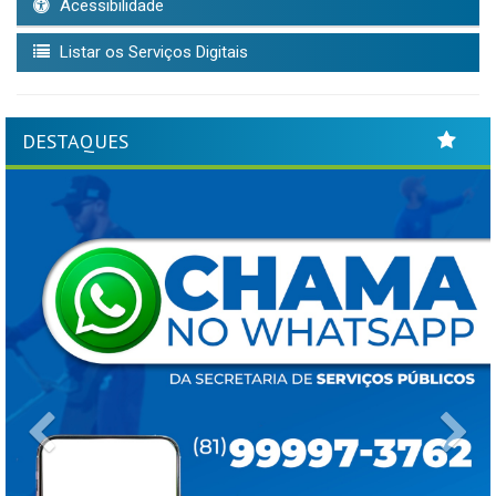
Acessibilidade
Listar os Serviços Digitais
DESTAQUES
Previous
Ne