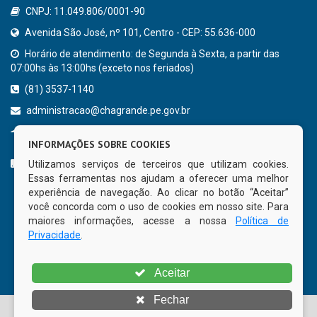
CNPJ: 11.049.806/0001-90
Avenida São José, nº 101, Centro - CEP: 55.636-000
Horário de atendimento: de Segunda à Sexta, a partir das
07:00hs às 13:00hs (exceto nos feriados)
(81) 3537-1140
administracao@chagrande.pe.gov.br
Chã Grande - PE
INFORMAÇÕES SOBRE COOKIES
CURTA NOSSA FAN PAGE
Utilizamos serviços de terceiros que utilizam cookies.
Essas ferramentas nos ajudam a oferecer uma melhor
experiência de navegação. Ao clicar no botão “Aceitar”
você concorda com o uso de cookies em nosso site. Para
maiores informações, acesse a nossa
Política de
Privacidade
.
Aceitar
Fechar
© Copyright 2026 Prefeitura Municipal de Chã Grande | Todos