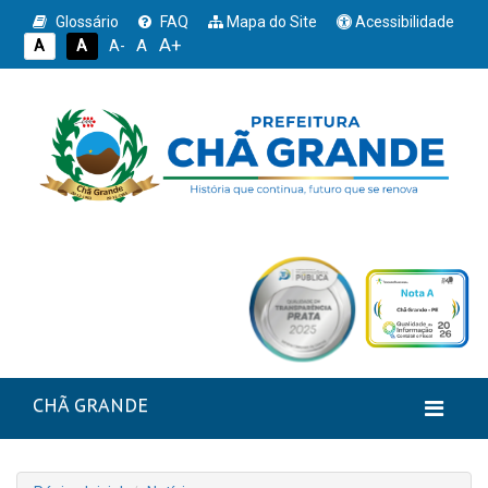
Glossário
FAQ
Mapa do Site
Acessibilidade
A+
A
A
A
A-
CHÃ GRANDE