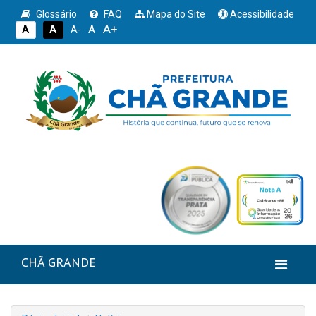
Glossário
FAQ
Mapa do Site
Acessibilidade
A+
A
A
A
A-
CHÃ GRANDE