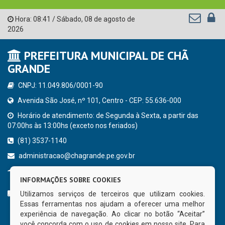
Hora:
08:41
/
Sábado
,
08 de agosto de
2026
PREFEITURA MUNICIPAL DE CHÃ
GRANDE
CNPJ: 11.049.806/0001-90
Avenida São José, nº 101, Centro - CEP: 55.636-000
Horário de atendimento: de Segunda à Sexta, a partir das
07:00hs às 13:00hs (exceto nos feriados)
(81) 3537-1140
administracao@chagrande.pe.gov.br
Chã Grande - PE
INFORMAÇÕES SOBRE COOKIES
CURTA NOSSA FAN PAGE
Utilizamos serviços de terceiros que utilizam cookies.
Essas ferramentas nos ajudam a oferecer uma melhor
experiência de navegação. Ao clicar no botão “Aceitar”
você concorda com o uso de cookies em nosso site. Para