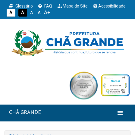
Glossário
FAQ
Mapa do Site
Acessibilidade
A+
A
A
A
A-
CHÃ GRANDE