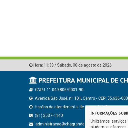
Hora:
11:38
/
Sábado
,
08 de agosto de 2026
PREFEITURA MUNICIPAL DE C
CNPJ: 11.049.806/0001-90
Avenida São José, nº 101, Centro - CEP: 55.636-000
Horário de atendimento: de Segunda à Sexta, a parti
INFORMAÇÕES SOBR
(81) 3537-1140
Utilizamos serviço
administracao@chagrande.pe.gov.br
ajudam a oferecer 