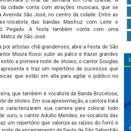
o da cidade conta com atrações musicais, que se
Avenida São José, no centro da cidade. Entre as
 ex-vocalista das bandas Mastruz com Leite e
orró Pegado. A festa também conta com uma
 Matriz de São José.
a por artistas chã-grandenses, abre a Festa de São
ntor Moura Rossi subir ao palco e trazer grandes
estilo a primeira noite de shows, o cantor Douglas
e apresenta e traz um repertório de sucessos que
sicas que estão em alta para agitar o público no
 terra, que também é vocalista da Banda Brucelose,
noite de shows. Em sua apresentação, a cantora trará
ue caracterizaram sua carreira para colocar todo
 ouro, o cantor Aduílio Mendes, ex-vocalista das
az um repertório que valoriza as raízes do forró e
noite de encerramento da Festa de São Sebastião