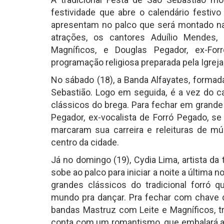
festividade que abre o calendário festiv
apresentam no palco que será montado na 
atrações, os cantores Aduílio Mendes,
Magníficos, e Douglas Pegador, ex-F
programação religiosa preparada pela Igreja
No sábado (18), a Banda Alfayates, formad
Sebastião. Logo em seguida, é a vez do ca
clássicos do brega. Para fechar em grande 
Pegador, ex-vocalista de Forró Pegado, s
marcaram sua carreira e releituras de mú
centro da cidade.
Já no domingo (19), Cydia Lima, artista da
sobe ao palco para iniciar a noite a última 
grandes clássicos do tradicional forró q
mundo pra dançar. Pra fechar com chave de
bandas Mastruz com Leite e Magníficos, tr
conta com um romantismo, que embalará a 