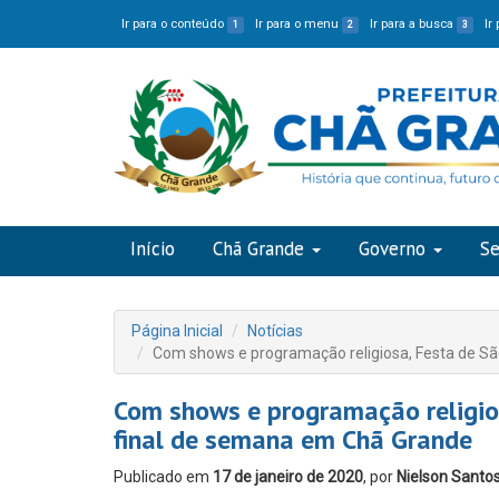
Ir para o conteúdo
Ir para o menu
Ir para a busca
Ir
1
2
3
Início
Chã Grande
Governo
Se
Página Inicial
Notícias
Com shows e programação religiosa, Festa de S
Com shows e programação religio
final de semana em Chã Grande
Publicado em
17 de janeiro de 2020
, por
Nielson Santo