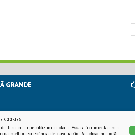
HÃ GRANDE
r das 07:00hs às 13:00hs (exceto nos feriados)
E COOKIES
s de terceiros que utilizam cookies. Essas ferramentas nos
uma melhor experiência de navegação. Ao clicar no botão