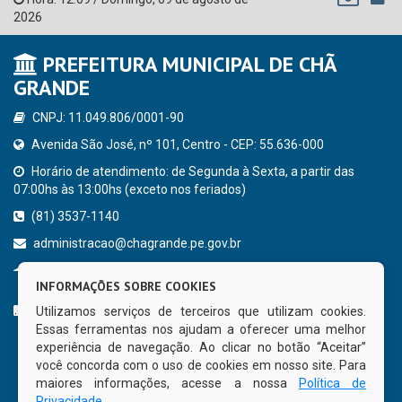
2026
PREFEITURA MUNICIPAL DE CHÃ
GRANDE
CNPJ: 11.049.806/0001-90
Avenida São José, nº 101, Centro - CEP: 55.636-000
Horário de atendimento: de Segunda à Sexta, a partir das
07:00hs às 13:00hs (exceto nos feriados)
(81) 3537-1140
administracao@chagrande.pe.gov.br
Chã Grande - PE
INFORMAÇÕES SOBRE COOKIES
CURTA NOSSA FAN PAGE
Utilizamos serviços de terceiros que utilizam cookies.
Essas ferramentas nos ajudam a oferecer uma melhor
experiência de navegação. Ao clicar no botão “Aceitar”
você concorda com o uso de cookies em nosso site. Para
maiores informações, acesse a nossa
Política de
Privacidade
.