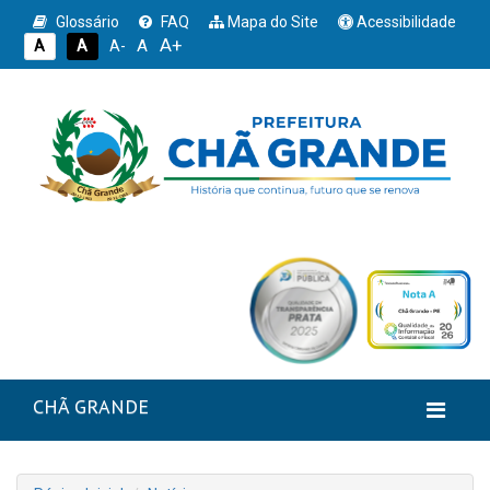
Glossário
FAQ
Mapa do Site
Acessibilidade
A+
A
A
A
A-
CHÃ GRANDE