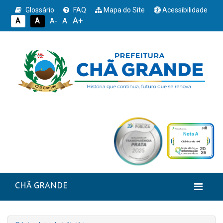
Glossário
FAQ
Mapa do Site
Acessibilidade
A+
A
A
A
A-
CHÃ GRANDE