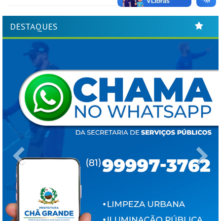
DESTAQUES
Previous
Ne