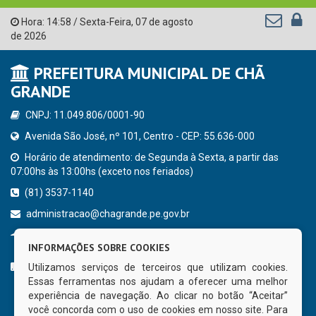
Hora:
14:58
/
Sexta-Feira
,
07 de agosto
de 2026
PREFEITURA MUNICIPAL DE CHÃ
GRANDE
CNPJ: 11.049.806/0001-90
Avenida São José, nº 101, Centro - CEP: 55.636-000
Horário de atendimento: de Segunda à Sexta, a partir das
07:00hs às 13:00hs (exceto nos feriados)
(81) 3537-1140
administracao@chagrande.pe.gov.br
Chã Grande - PE
INFORMAÇÕES SOBRE COOKIES
CURTA NOSSA FAN PAGE
Utilizamos serviços de terceiros que utilizam cookies.
Essas ferramentas nos ajudam a oferecer uma melhor
experiência de navegação. Ao clicar no botão “Aceitar”
você concorda com o uso de cookies em nosso site. Para