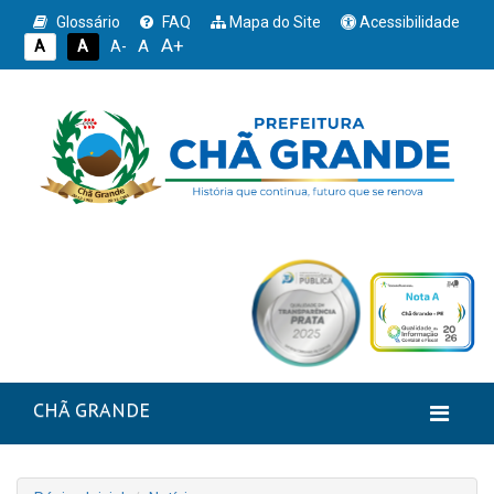
Glossário
FAQ
Mapa do Site
Acessibilidade
A+
A
A
A
A-
CHÃ GRANDE