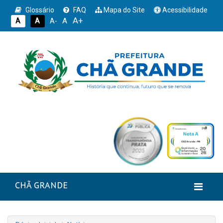
Glossário
FAQ
Mapa do Site
Acessibilidade
A+
A
A
A
A-
CHÃ GRANDE