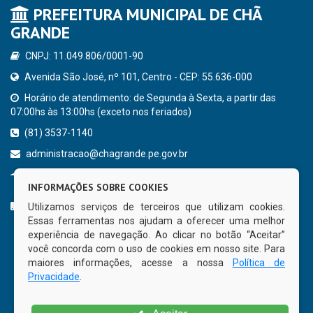
PREFEITURA MUNICIPAL DE CHÃ
GRANDE
CNPJ: 11.049.806/0001-90
Avenida São José, nº 101, Centro - CEP: 55.636-000
Horário de atendimento: de Segunda à Sexta, a partir das
07:00hs às 13:00hs (exceto nos feriados)
(81) 3537-1140
administracao@chagrande.pe.gov.br
Chã Grande - PE
INFORMAÇÕES SOBRE COOKIES
CURTA NOSSA FAN PAGE
Utilizamos serviços de terceiros que utilizam cookies.
Essas ferramentas nos ajudam a oferecer uma melhor
experiência de navegação. Ao clicar no botão “Aceitar”
você concorda com o uso de cookies em nosso site. Para
maiores informações, acesse a nossa
Política de
Privacidade
.