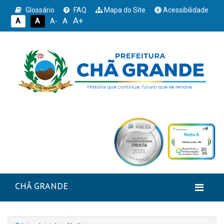
Glossário
FAQ
Mapa do Site
Acessibilidade
A+
A
A
A
A-
CHÃ GRANDE