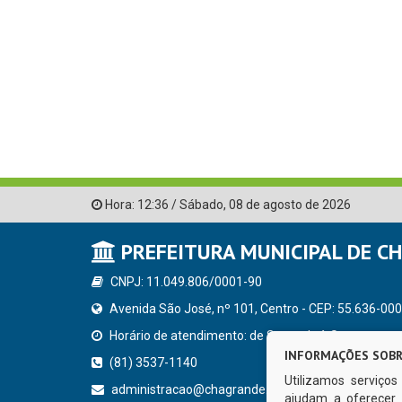
Hora:
12:36
/
Sábado
,
08 de agosto de 2026
PREFEITURA MUNICIPAL DE C
CNPJ: 11.049.806/0001-90
Avenida São José, nº 101, Centro - CEP: 55.636-000
Horário de atendimento: de Segunda à Sexta, a parti
INFORMAÇÕES SOBR
(81) 3537-1140
Utilizamos serviço
administracao@chagrande.pe.gov.br
ajudam a oferecer 