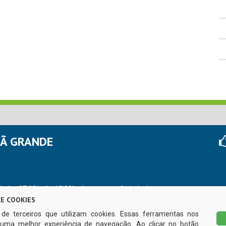
HÃ GRANDE
r das 07:00hs às 13:00hs (exceto nos feriados)
E COOKIES
s de terceiros que utilizam cookies. Essas ferramentas nos
uma melhor experiência de navegação. Ao clicar no botão