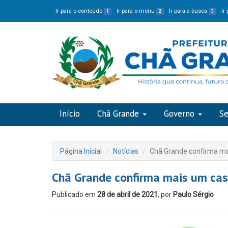
Ir para o conteúdo
Ir para o menu
Ir para a busca
Ir
1
2
3
Início
Chã Grande
Governo
Se
Página Inicial
Notícias
Chã Grande confirma ma
Chã Grande confirma mais um cas
Publicado em
28 de abril de 2021
, por
Paulo Sérgio