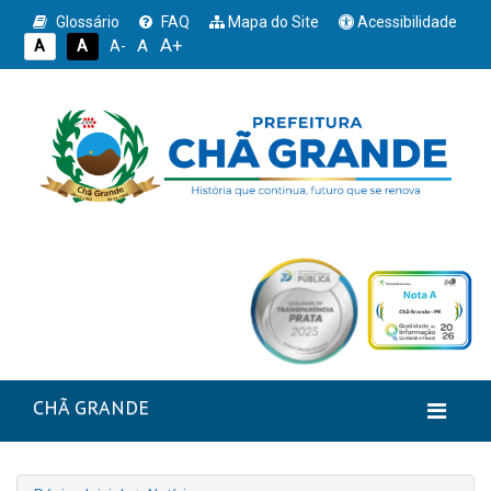
Glossário
FAQ
Mapa do Site
Acessibilidade
A+
A
A
A
A-
CHÃ GRANDE