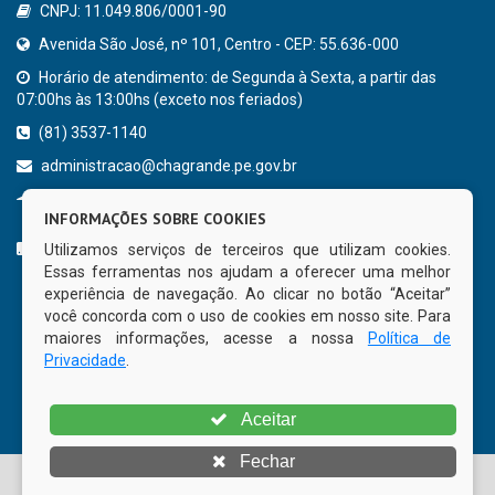
CNPJ: 11.049.806/0001-90
Avenida São José, nº 101, Centro - CEP: 55.636-000
Horário de atendimento: de Segunda à Sexta, a partir das
07:00hs às 13:00hs (exceto nos feriados)
(81) 3537-1140
administracao@chagrande.pe.gov.br
Chã Grande - PE
INFORMAÇÕES SOBRE COOKIES
CURTA NOSSA FAN PAGE
Utilizamos serviços de terceiros que utilizam cookies.
Essas ferramentas nos ajudam a oferecer uma melhor
experiência de navegação. Ao clicar no botão “Aceitar”
você concorda com o uso de cookies em nosso site. Para
maiores informações, acesse a nossa
Política de
Privacidade
.
Aceitar
Fechar
© Copyright 2026 Prefeitura Municipal de Chã Grande | Todos