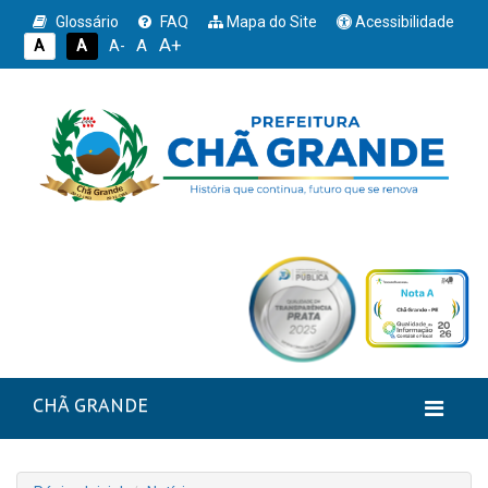
Glossário
FAQ
Mapa do Site
Acessibilidade
A+
A
A
A
A-
CHÃ GRANDE