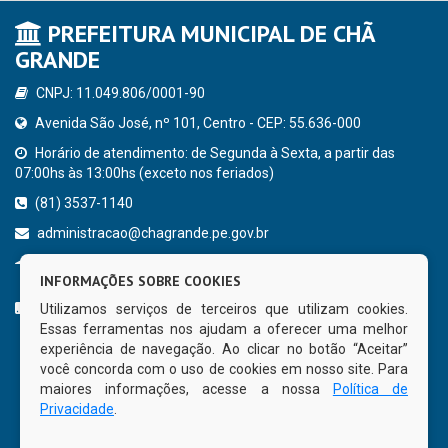
PREFEITURA MUNICIPAL DE CHÃ
GRANDE
CNPJ: 11.049.806/0001-90
Avenida São José, nº 101, Centro - CEP: 55.636-000
Horário de atendimento: de Segunda à Sexta, a partir das
07:00hs às 13:00hs (exceto nos feriados)
(81) 3537-1140
administracao@chagrande.pe.gov.br
Chã Grande - PE
INFORMAÇÕES SOBRE COOKIES
CURTA NOSSA FAN PAGE
Utilizamos serviços de terceiros que utilizam cookies.
Essas ferramentas nos ajudam a oferecer uma melhor
experiência de navegação. Ao clicar no botão “Aceitar”
você concorda com o uso de cookies em nosso site. Para
maiores informações, acesse a nossa
Política de
Privacidade
.