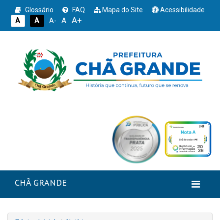
Glossário
FAQ
Mapa do Site
Acessibilidade
A+
A
A
A
A-
CHÃ GRANDE