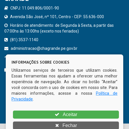
CNPJ: 11.049.806/0001-90
Avenida São José, nº 101, Centro - CEP: 55.636-000
Horário de atendimento: de Segunda à Sexta, a partir das
07:00hs às 13:00hs (exceto nos feriados)
(81) 3537-1140
administracao@chagrande.pe.gov.br
Chã Grande - PE
INFORMAÇÕES SOBRE COOKIES
CURTA NOSSA FAN PAGE
Utilizamos serviços de terceiros que utilizam cookies.
Essas ferramentas nos ajudam a oferecer uma melhor
experiência de navegação. Ao clicar no botão “Aceitar”
você concorda com o uso de cookies em nosso site. Para
maiores informações, acesse a nossa
Política de
Privacidade
.
Aceitar
Fechar