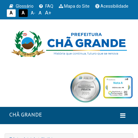
Glossário
FAQ
Mapa do Site
Acessibilidade
A+
A
A
A
A-
CHÃ GRANDE