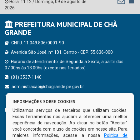
Hora:
11:12
/
Domingo
,
09 de agosto de
2026
PREFEITURA MUNICIPAL DE CHÃ
GRANDE
CNPJ: 11.049.806/0001-90
Avenida São José, nº 101, Centro - CEP: 55.636-000
Horário de atendimento: de Segunda à Sexta, a partir das
07:00hs às 13:00hs (exceto nos feriados)
(81) 3537-1140
administracao@chagrande.pe.gov.br
Chã Grande - PE
INFORMAÇÕES SOBRE COOKIES
CURTA NOSSA FAN PAGE
Utilizamos serviços de terceiros que utilizam cookies.
Essas ferramentas nos ajudam a oferecer uma melhor
experiência de navegação. Ao clicar no botão “Aceitar”
você concorda com o uso de cookies em nosso site. Para
maiores informações, acesse a nossa
Política de