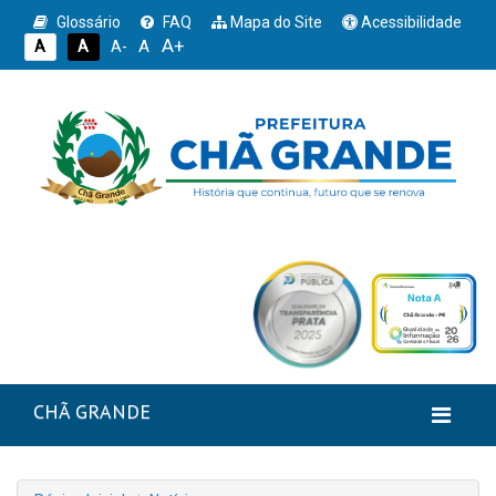
Glossário
FAQ
Mapa do Site
Acessibilidade
A+
A
A
A
A-
CHÃ GRANDE