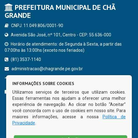
PREFEITURA MUNICIPAL DE CHÃ
GRANDE
CNPJ: 11.049.806/0001-90
Avenida São José, nº 101, Centro - CEP: 55.636-000
Horário de atendimento: de Segunda à Sexta, a partir das
07:00hs às 13:00hs (exceto nos feriados)
(81) 3537-1140
administracao@chagrande.pe.gov.br
Chã Grande - PE
INFORMAÇÕES SOBRE COOKIES
CURTA NOSSA FAN PAGE
Utilizamos serviços de terceiros que utilizam cookies.
Essas ferramentas nos ajudam a oferecer uma melhor
experiência de navegação. Ao clicar no botão “Aceitar”
você concorda com o uso de cookies em nosso site. Para
maiores informações, acesse a nossa
Política de
Privacidade
.