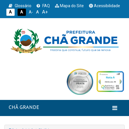
Glossário
FAQ
Mapa do Site
Acessibilidade
A+
A
A
A
A-
CHÃ GRANDE