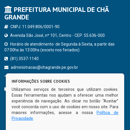
PREFEITURA MUNICIPAL DE CHÃ
GRANDE
CNPJ: 11.049.806/0001-90
Avenida São José, nº 101, Centro - CEP: 55.636-000
Horário de atendimento: de Segunda à Sexta, a partir das
07:00hs às 13:00hs (exceto nos feriados)
(81) 3537-1140
administracao@chagrande.pe.gov.br
Chã Grande - PE
INFORMAÇÕES SOBRE COOKIES
CURTA NOSSA FAN PAGE
Utilizamos serviços de terceiros que utilizam cookies.
Essas ferramentas nos ajudam a oferecer uma melhor
experiência de navegação. Ao clicar no botão “Aceitar”
você concorda com o uso de cookies em nosso site. Para
maiores informações, acesse a nossa
Política de
Privacidade
.