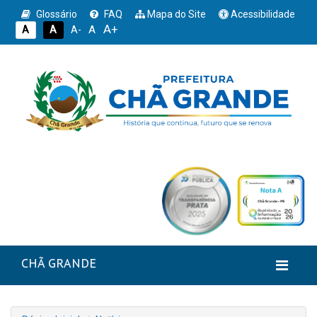
Glossário
FAQ
Mapa do Site
Acessibilidade
A+
A
A
A
A-
CHÃ GRANDE