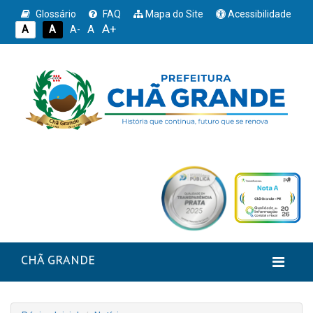
Glossário
FAQ
Mapa do Site
Acessibilidade
A+
A
A
A
A-
CHÃ GRANDE