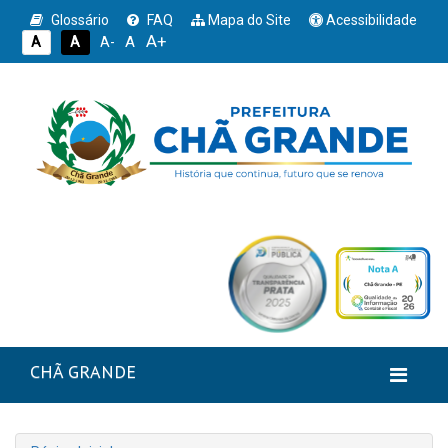
Glossário
FAQ
Mapa do Site
Acessibilidade
A+
A
A
A
A-
CHÃ GRANDE