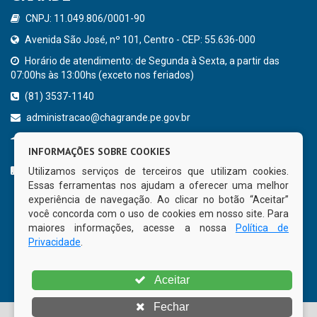
CNPJ: 11.049.806/0001-90
Avenida São José, nº 101, Centro - CEP: 55.636-000
Horário de atendimento: de Segunda à Sexta, a partir das
07:00hs às 13:00hs (exceto nos feriados)
(81) 3537-1140
administracao@chagrande.pe.gov.br
Chã Grande - PE
INFORMAÇÕES SOBRE COOKIES
CURTA NOSSA FAN PAGE
Utilizamos serviços de terceiros que utilizam cookies.
Essas ferramentas nos ajudam a oferecer uma melhor
experiência de navegação. Ao clicar no botão “Aceitar”
você concorda com o uso de cookies em nosso site. Para
maiores informações, acesse a nossa
Política de
Privacidade
.
Aceitar
Fechar