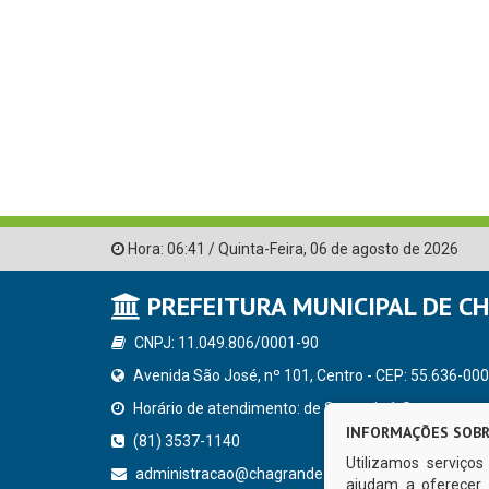
Hora:
06:41
/
Quinta-Feira
,
06 de agosto de 2026
PREFEITURA MUNICIPAL DE C
CNPJ: 11.049.806/0001-90
Avenida São José, nº 101, Centro - CEP: 55.636-000
Horário de atendimento: de Segunda à Sexta, a parti
INFORMAÇÕES SOBR
(81) 3537-1140
Utilizamos serviço
administracao@chagrande.pe.gov.br
ajudam a oferecer 