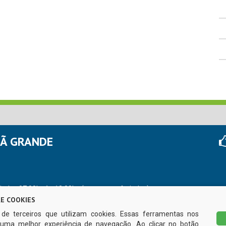
HÃ GRANDE
r das 07:00hs às 13:00hs (exceto nos feriados)
E COOKIES
s de terceiros que utilizam cookies. Essas ferramentas nos
uma melhor experiência de navegação. Ao clicar no botão