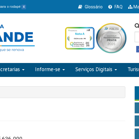
Glossário
FAQ
Ma
 para o rodapé
4
cretarias
Informe-se
Serviços Digitais
Turi
5.636-000