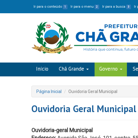
Ir para o conteúdo
Ir para o menu
Ir para a busca
Ir
1
2
3
Início
Chã Grande
Governo
Se
Página Inicial
Ouvidoria Geral Municipal
Ouvidoria Geral Municipal
Ouvidoria-geral Municipal
Endereço:
Avenida São José, 101, centro, 5