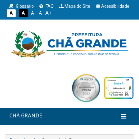
Glossário
FAQ
Mapa do Site
Acessibilidade
A+
A
A
A
A-
CHÃ GRANDE