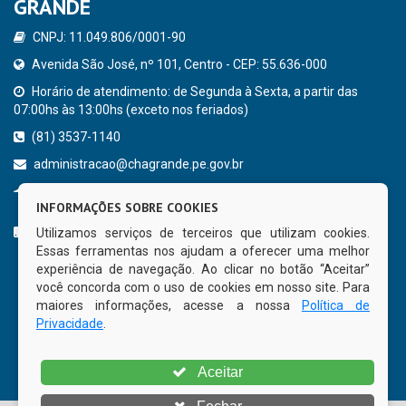
GRANDE
CNPJ: 11.049.806/0001-90
Avenida São José, nº 101, Centro - CEP: 55.636-000
Horário de atendimento: de Segunda à Sexta, a partir das
07:00hs às 13:00hs (exceto nos feriados)
(81) 3537-1140
administracao@chagrande.pe.gov.br
Chã Grande - PE
INFORMAÇÕES SOBRE COOKIES
CURTA NOSSA FAN PAGE
Utilizamos serviços de terceiros que utilizam cookies.
Essas ferramentas nos ajudam a oferecer uma melhor
experiência de navegação. Ao clicar no botão “Aceitar”
você concorda com o uso de cookies em nosso site. Para
maiores informações, acesse a nossa
Política de
Privacidade
.
Aceitar