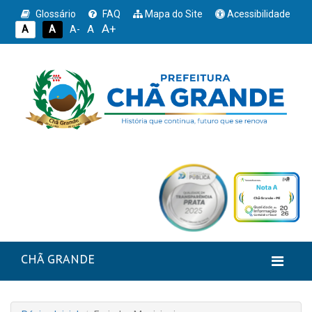
Glossário
FAQ
Mapa do Site
Acessibilidade
A+
A
A
A
A-
CHÃ GRANDE