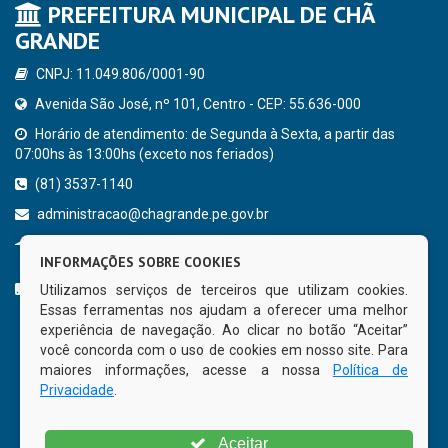
PREFEITURA MUNICIPAL DE CHÃ
GRANDE
CNPJ: 11.049.806/0001-90
Avenida São José, nº 101, Centro - CEP: 55.636-000
Horário de atendimento: de Segunda à Sexta, a partir das
07:00hs às 13:00hs (exceto nos feriados)
(81) 3537-1140
administracao@chagrande.pe.gov.br
Chã Grande - PE
INFORMAÇÕES SOBRE COOKIES
CURTA NOSSA FAN PAGE
Utilizamos serviços de terceiros que utilizam cookies.
Essas ferramentas nos ajudam a oferecer uma melhor
experiência de navegação. Ao clicar no botão “Aceitar”
você concorda com o uso de cookies em nosso site. Para
maiores informações, acesse a nossa
Política de
Privacidade
.
Aceitar