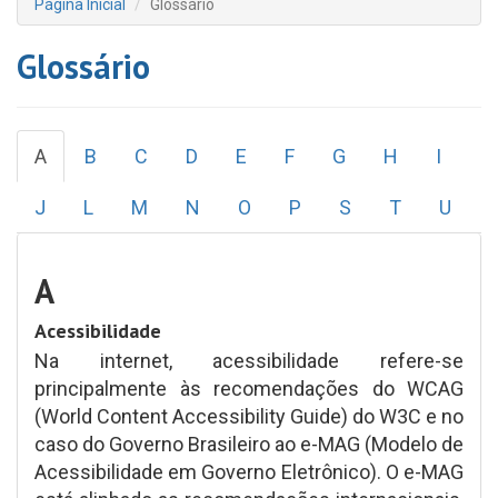
Página Inicial
Glossário
Glossário
A
B
C
D
E
F
G
H
I
J
L
M
N
O
P
S
T
U
A
Acessibilidade
Na internet, acessibilidade refere-se
principalmente às recomendações do WCAG
(World Content Accessibility Guide) do W3C e no
caso do Governo Brasileiro ao e-MAG (Modelo de
Acessibilidade em Governo Eletrônico). O e-MAG