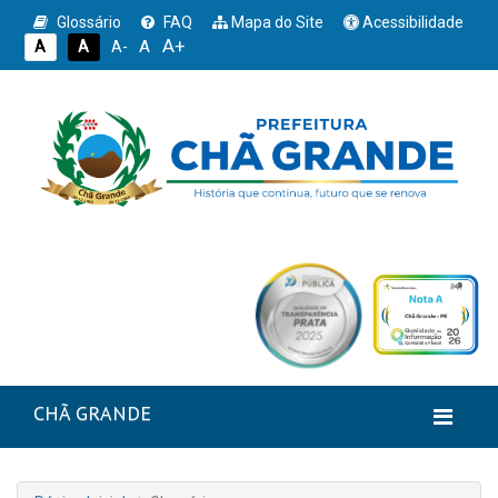
Glossário
FAQ
Mapa do Site
Acessibilidade
A+
A
A
A
A-
CHÃ GRANDE