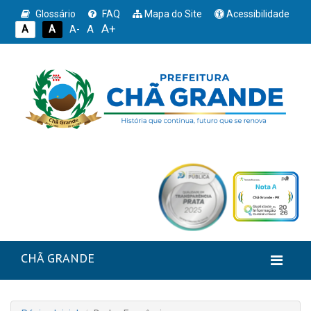
Glossário
FAQ
Mapa do Site
Acessibilidade
A+
A
A
A
A-
CHÃ GRANDE