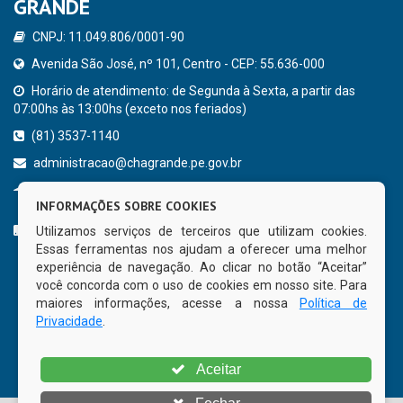
GRANDE
CNPJ: 11.049.806/0001-90
Avenida São José, nº 101, Centro - CEP: 55.636-000
Horário de atendimento: de Segunda à Sexta, a partir das
07:00hs às 13:00hs (exceto nos feriados)
(81) 3537-1140
administracao@chagrande.pe.gov.br
Chã Grande - PE
INFORMAÇÕES SOBRE COOKIES
CURTA NOSSA FAN PAGE
Utilizamos serviços de terceiros que utilizam cookies.
Essas ferramentas nos ajudam a oferecer uma melhor
experiência de navegação. Ao clicar no botão “Aceitar”
você concorda com o uso de cookies em nosso site. Para
maiores informações, acesse a nossa
Política de
Privacidade
.
Aceitar