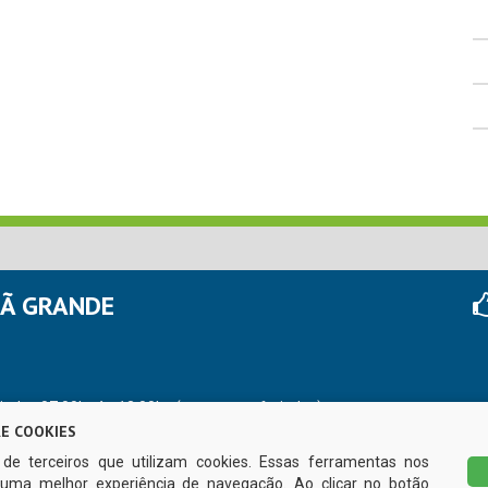
HÃ GRANDE
r das 07:00hs às 13:00hs (exceto nos feriados)
E COOKIES
s de terceiros que utilizam cookies. Essas ferramentas nos
uma melhor experiência de navegação. Ao clicar no botão