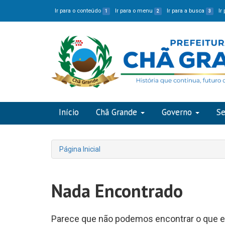
Ir para o conteúdo
Ir para o menu
Ir para a busca
Ir
1
2
3
Início
Chã Grande
Governo
Se
Página Inicial
Nada Encontrado
Parece que não podemos encontrar o que es