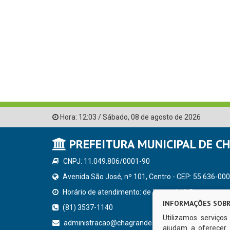
Hora:
12:03
/
Sábado
,
08 de agosto de 2026
PREFEITURA MUNICIPAL DE C
CNPJ: 11.049.806/0001-90
Avenida São José, nº 101, Centro - CEP: 55.636-000
Horário de atendimento: de Segunda à Sexta, a parti
INFORMAÇÕES SOBR
(81) 3537-1140
Utilizamos serviço
administracao@chagrande.pe.gov.br
ajudam a oferecer 